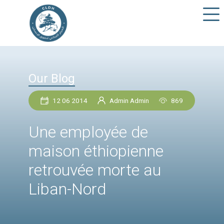
Our Blog
12 06 2014
Admin Admin
86
Une employée de
maison éthiopienne
retrouvée morte au