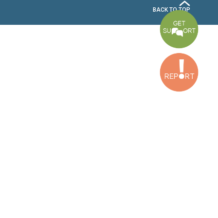
2nd Floor, Awada Building, Ayn Bourday Street, Doures, Baalbek, Leb
Tripoli Office
Al Qalamoun Building Facing Central Bank, 1stFloor, Tripoli Boulevar
Lebanon
CONTACT US
info@cldh-lebanon.org
Dora Office:
Baouchriyeh Office:
(+961) 1 24 00 23
(+961) 1 87 01 18
(+961) 1 24 00 61
Bekaa Office:
Tripoli Office :
(+961) 71 980 246
(+961) 6 425 860
(+961) 81 480 683
SUBSCRIBE TO OUR NEWSLETTER
FULL NAME
EMAIL ADDRESS
SUBSCRI