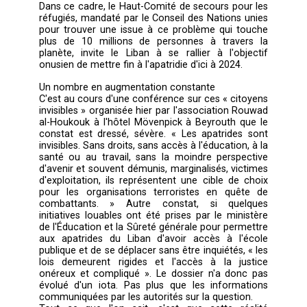
soient enregistrés auprès des autorités liban
et syriennes, ce qui nécessite non moins d
formalités. Au Liban ou à l'étranger, face 
crise migratoire sans précédent, le dossie
aujourd'hui d'actualité. D'autant que le pa
Cèdre a son propre lot d'apatrides depu
démantèlement de l'Empire ottoman, autour 
000 personnes, disent les estimations en l'ab
du moindre chiffre officiel, sans compte
réfugiés palestiniens. Et ce après plusieurs 
de naturalisations.
Dans ce cadre, le Haut-Comité de secours pou
réfugiés, mandaté par le Conseil des Nations 
pour trouver une issue à ce problème qui t
plus de 10 millions de personnes à trave
planète, invite le Liban à se rallier à l'obj
onusien de mettre fin à l'apatridie d'ici à 2024.
Un nombre en augmentation constante
C'est au cours d'une conférence sur ces « cit
invisibles » organisée hier par l'association 
al-Houkouk à l'hôtel Mövenpick à Beyrouth q