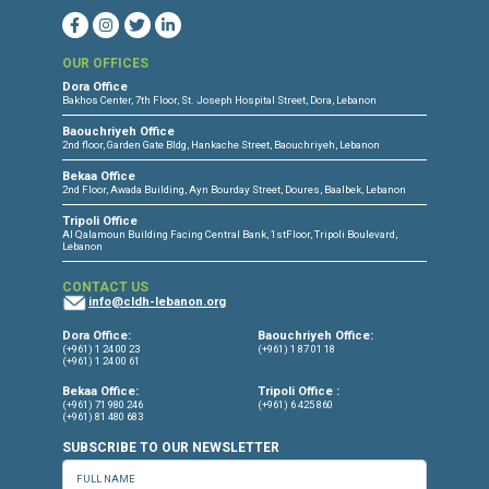
service des apatrides du Liban, mais aussi
prévenir l'apatridie des petits réfugiés syriens.
Source & Link: L'orient le jour
Press Release
Torture