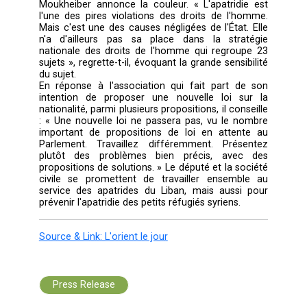
juge Abdo Younès, expert en statut personn
Pour tous ces gens qui sont dans l'incapaci
prouver leur nationalité (quelle qu'elle soit),
comme s'ils étaient invisibles, comme 
n'existaient pas », note de son côt
représentante du HCR, Mireille Girard.
Une cause négligée de l'État
« Comment mettre en place une politique gl
pour mettre fin à l'apatridie au Liban ? » C'est
réside le défi. D'autant que pour la questio
désintérêt des autorités est palpable. Le Lib
d'ailleurs ratifié aucune des deux conven
onusiennes liées à l'apatridie. La confére
certes vu la participation, côté libanais, du mi
d'État pour les Droits de l'homme, Ayman Chou
parrain de l'événement, qui invite les autorit
respecter les conventions internationales 
député Ghassan Moukheiber, fervent militant 
cause humaine, de représentants de la S
générale, du Bureau du statut personnel, d'av