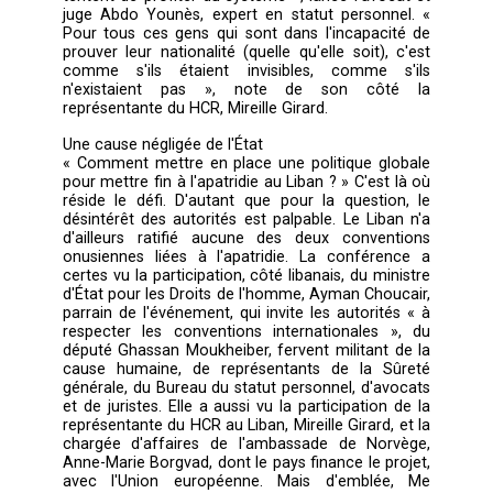
jugées illégitimes, les naissances d'enfants is
parents apatrides, l'émergence d'une clas
laissés-pour-compte après la chute de l'E
ottoman. Également parmi les cas d'apatridi
nombre important de cas sous étude, do
nationalité libanaise ou étrangère n'a toujou
été prouvée, mais aussi des enfants de pa
inconnus et des enfants de père (ou de par
étranger(s) en situation irrégulière. « Le n
d'apatrides ne peut alors qu'augmenter d'ann
année, constate Samira Trad, présiden
l'association, en l'absence du moi
recensement depuis 85 ans. »
Une partie des apatrides du Liban a pourtant d
la nationalité libanaise, conformément
législation en vigueur. Mais ils doivent réus
prouver leur nationalité, autrement dit qu'il
issus de parents, grands-parents ou arrière-g
parents libanais de sexe masculin. « D'autan
nombre de personnes qui se disent apat
tentent de profiter du système », lance l'avo