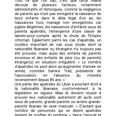
constat est dressé, sévère. « Les apatrides
invisibles. Sans droits, sans accès à l'éducation
santé ou au travail, sans la moindre perspe
d'avenir et souvent démunis, marginalisés, vi
d'exploitation, ils représentent une cible de
pour les organisations terroristes en quê
combattants. » Autre constat, si que
initiatives louables ont été prises par le min
de l'Éducation et la Sûreté générale pour per
aux apatrides du Liban d'avoir accès à l'
publique et de se déplacer sans être inquiétés,
lois demeurent rigides et l'accès à la ju
onéreux et compliqué ». Le dossier n'a don
évolué d'un iota. Pas plus que les informa
communiquées par les autorités sur la questio
Tout ce que l'on sait, c'est que cette ré
découle de plusieurs facteurs, notam
administratifs et historiques, comme la négli
de parents qui n'ont pas enregistré la naissa
leurs enfants dans le délai légal d'un an
naissances hors mariage non enregistrée